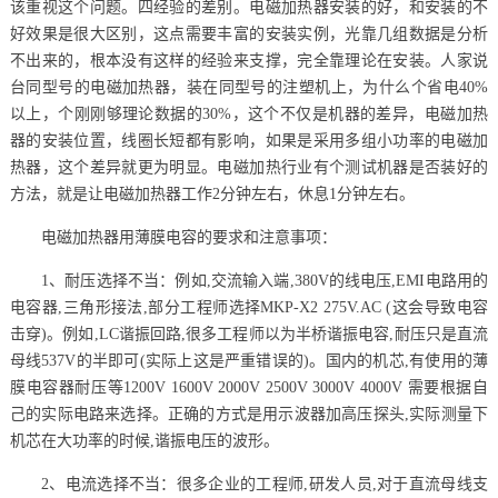
该重视这个问题。四经验的差别。电磁加热器安装的好，和安装的不
好效果是很大区别，这点需要丰富的安装实例，光靠几组数据是分析
不出来的，根本没有这样的经验来支撑，完全靠理论在安装。人家说
台同型号的电磁加热器，装在同型号的注塑机上，为什么个省电40%
以上，个刚刚够理论数据的30%，这个不仅是机器的差异，电磁加热
器的安装位置，线圈长短都有影响，如果是采用多组小功率的电磁加
热器，这个差异就更为明显。电磁加热行业有个测试机器是否装好的
方法，就是让电磁加热器工作2分钟左右，休息1分钟左右。
电磁加热器用薄膜电容的要求和注意事项：
1、耐压选择不当：例如,交流输入端,380V的线电压,EMI电路用的
电容器,三角形接法,部分工程师选择MKP-X2 275V.AC (这会导致电容
击穿)。例如,LC谐振回路,很多工程师以为半桥谐振电容,耐压只是直流
母线537V的半即可(实际上这是严重错误的)。国内的机芯,有使用的薄
膜电容器耐压等1200V 1600V 2000V 2500V 3000V 4000V 需要根据自
己的实际电路来选择。正确的方式是用示波器加高压探头,实际测量下
机芯在大功率的时候,谐振电压的波形。
2、电流选择不当：很多企业的工程师,研发人员,对于直流母线支