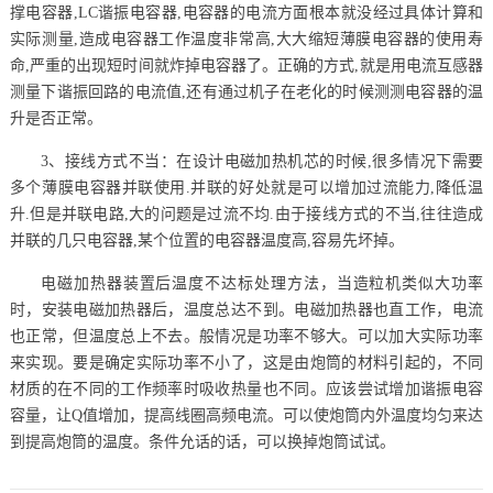
撑电容器,LC谐振电容器,电容器的电流方面根本就没经过具体计算和
实际测量,造成电容器工作温度非常高,大大缩短薄膜电容器的使用寿
命,严重的出现短时间就炸掉电容器了。正确的方式,就是用电流互感器
测量下谐振回路的电流值,还有通过机子在老化的时候测测电容器的温
升是否正常。
3、接线方式不当：在设计电磁加热机芯的时候,很多情况下需要
多个薄膜电容器并联使用.并联的好处就是可以增加过流能力,降低温
升.但是并联电路,大的问题是过流不均.由于接线方式的不当,往往造成
并联的几只电容器,某个位置的电容器温度高,容易先坏掉。
电磁加热器装置后温度不达标处理方法，当造粒机类似大功率
时，安装电磁加热器后，温度总达不到。电磁加热器也直工作，电流
也正常，但温度总上不去。般情况是功率不够大。可以加大实际功率
来实现。要是确定实际功率不小了，这是由炮筒的材料引起的，不同
材质的在不同的工作频率时吸收热量也不同。应该尝试增加谐振电容
容量，让Q值增加，提高线圈高频电流。可以使炮筒内外温度均匀来达
到提高炮筒的温度。条件允话的话，可以换掉炮筒试试。