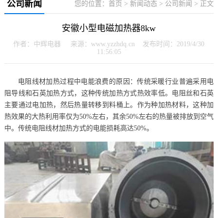
公司新闻
您的位置：
首页
>
新闻动态
>
公司新闻
> 正文
安徽小型电磁加热器8kw
作者：中辉电器 来源：www.yzzhdq.cn 发布时间：2019/4/30
11:56:05
电阻线材加热过程中电能浪费的原因：传统采暖行业普遍采用电
阻导线和石英加热方式，这种传统加热方式热效率低。电阻丝和石英
主要通过电加热，然后热量转移到料桶上。作为种加热材料，这种加
热效果的大热利用率仅为50%左右，其余50%左右的热量被排放到空气
中。传统电阻线材加热方式的电能损耗高达50%。